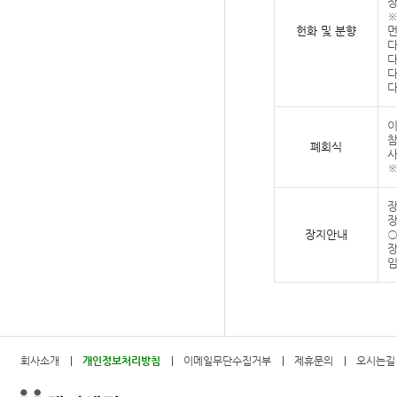
장
※
헌화 및 분향
먼
다
다
다
다
이
참
폐회식
사
※
장
장
장지안내
○
장
임
회사소개
개인정보처리방침
이메일무단수집거부
제휴문의
오시는길