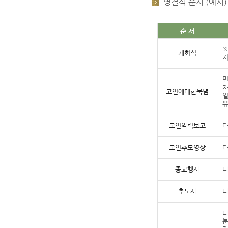
영결식 순서 (예시)
순 서
※
개회식
지
먼
자
고인에대한묵념
일
유
고인약력보고
다
고인추모영상
다
종교행사
다
추도사
다
다
분