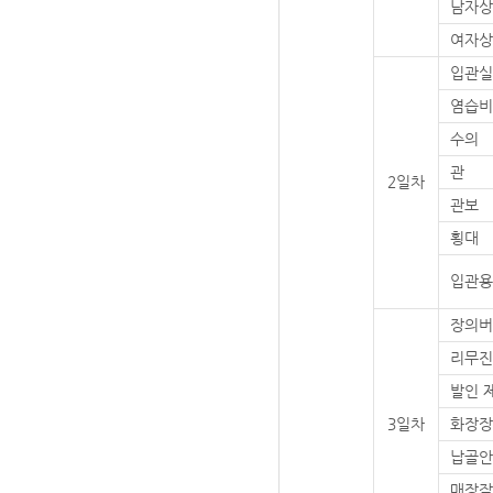
남자상
여자상
입관실
염습비
수의
관
2일차
관보
횡대
입관용
장의버
리무진
발인 
3일차
화장장
납골안
매장작