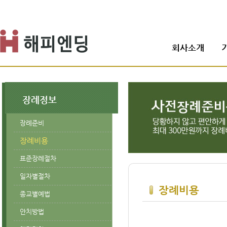
회사소개
장례정보
장례준비
장례비용
표준장례절차
일자별절차
장례비용
종교별예법
안치방법