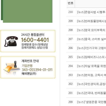
번호
210
[뉴스]존엄사법 시행후
209
[뉴스]반려동물장례시설
208
[뉴스]영국 묘지부족의
207
[뉴스]중국, 스마트 실
206
[뉴스]1인가구와 고령
205
[뉴스]장례비즈니스의 
204
[뉴스]자살 유족을 위한
203
[뉴스]편의점, 고독사 
202
[뉴스]국민권익위,공정
201
[뉴스]건국대, 반려동
200
[뉴스]"생명존중 국민