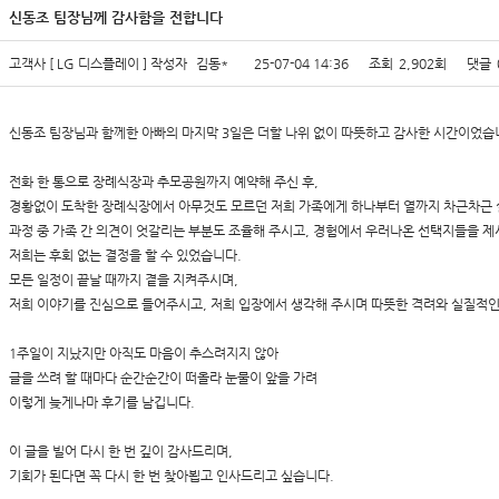
신동조 팀장님께 감사함을 전합니다
고객사
[ LG 디스플레이 ]
작성자
김동*
25-07-04 14:36
조회
2,902회
댓글
신동조 팀장님과 함께한 아빠의 마지막 3일은 더할 나위 없이 따뜻하고 감사한 시간이었습
전화 한 통으로 장례식장과 추모공원까지 예약해 주신 후,
경황없이 도착한 장례식장에서 아무것도 모르던 저희 가족에게 하나부터 열까지 차근차근 
과정 중 가족 간 의견이 엇갈리는 부분도 조율해 주시고, 경험에서 우러나온 선택지들을 
저희는 후회 없는 결정을 할 수 있었습니다.
모든 일정이 끝날 때까지 곁을 지켜주시며,
저희 이야기를 진심으로 들어주시고, 저희 입장에서 생각해 주시며 따뜻한 격려와 실질적인
1주일이 지났지만 아직도 마음이 추스려지지 않아
글을 쓰려 할 때마다 순간순간이 떠올라 눈물이 앞을 가려
이렇게 늦게나마 후기를 남깁니다.
이 글을 빌어 다시 한 번 깊이 감사드리며,
기회가 된다면 꼭 다시 한 번 찾아뵙고 인사드리고 싶습니다.