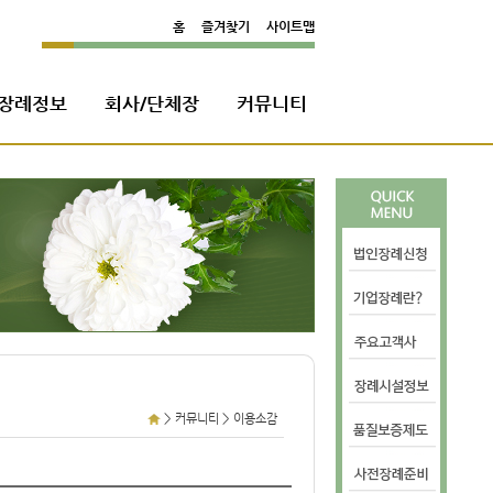
홈
즐겨찾기
사이트맵
장례정보
회사/단체장
커뮤니티
>
>
커뮤니티
이용소감