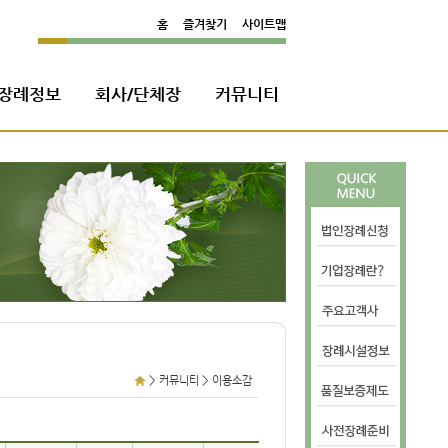
홈
즐겨찾기
사이트맵
장례정보
회사/단체장
커뮤니티
>
>
커뮤니티
이용소감