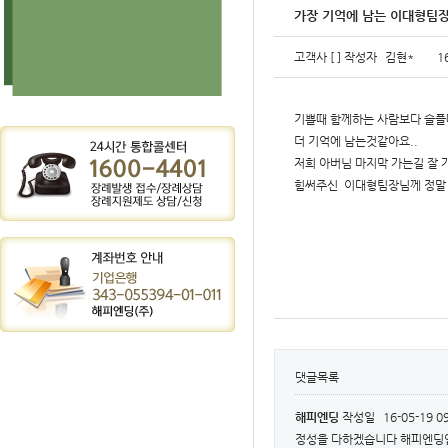
가장 기억에 남는 이대형팀
고객사
[ ]
작성자
김현*
1
기쁠때 함께하는 사람보다 슬플
더 기억에 남는것같아요..
저희 아버님 마지막 가는길 잘
힘써주신 이대형팀장님께 정말
댓글목록
해피엔딩
작성일
16-05-19 0
정성을 다하겠습니다 해피엔딩